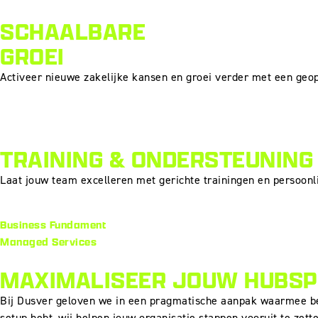
SCHAALBARE
GROEI
Activeer nieuwe zakelijke kansen en groei verder met een geo
TRAINING & ONDERSTEUNING
Laat jouw team excelleren met gerichte trainingen en persoon
Business Fundament
Managed Services
MAXIMALISEER JOUW HUBSPO
Bij Dusver geloven we in een pragmatische aanpak waarmee be
setup hebt, wij helpen jouw organisatie stappen vooruit te zette