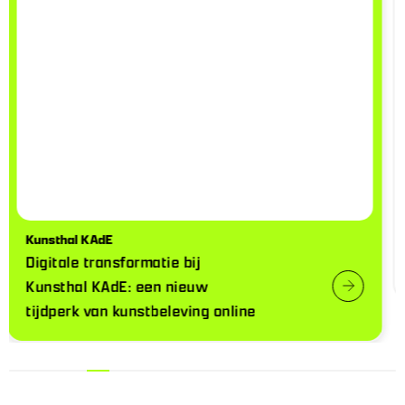
Ontsluiting van de digitale kunstervaring:
een blik op InDeElleboog