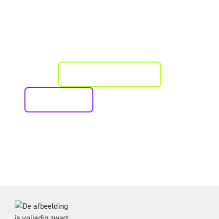
READY TO EMBARK ON A
LEAD GENERATION
ODYSSEY?
PLAN EEN KENISMAKING
BEL MET ONS