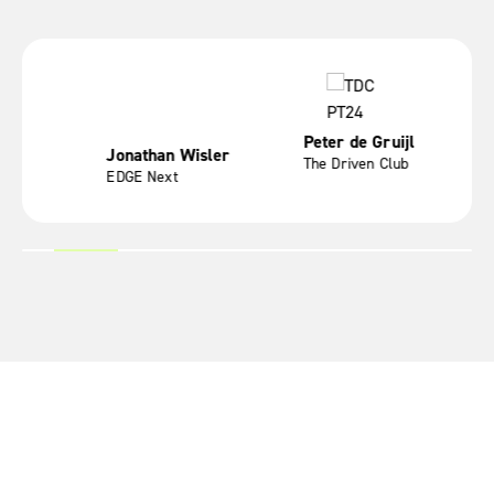
Peter de Gruijl
isler
Freek Diets
Y
The Driven Club
Your Own Leader
M