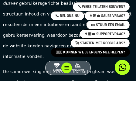
dusver
gebruikersgerichte beslissingen nemen over de
🔨 WEBSITE LATEN BOUWEN?
structuur, inhoud en visuele vormgeving van de website. Dit
📞 BEL ONS NU
👨🏼‍💼 SALES VRAAG?
resulteerde in een intuïtieve en aantrekkelijke
📧 STUUR EEN EMAIL
👩🏽‍💼 SUPPORT VRAAG?
gebruikerservaring, waardoor bezoekers gemakkelijk door
🚀 STARTEN MET GOOGLE ADS?
de website konden navigeren en snel de gewenste
🙋🏻‍♀️ KUNNEN WE JE ERGENS MEE HELPEN?
informatie vonden.
De samenwerking met
SODAQ’s
marketingteam was
CASES
SERVICES
essentieel voor het succes van dit project. Door hen te
trainen in het gebruik van de nieuwe website, werd een
duurzame basis gelegd voor voortdurende content updates
en online marketingactiviteiten, wat bijdroeg aan een
stijgende impact van
SODAQ’s
digitale aanwezigheid.