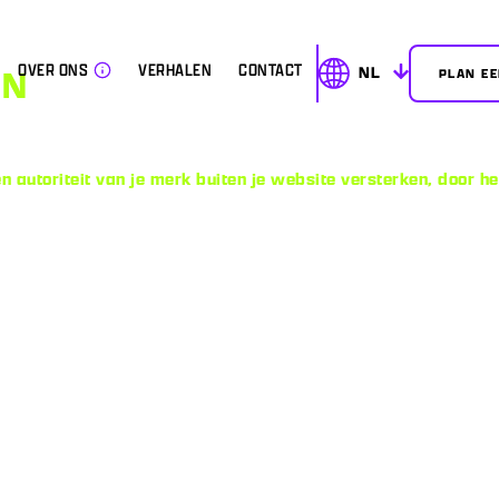
OVER ONS
VERHALEN
CONTACT
NL
ON
PLAN E
 autoriteit van je merk buiten je website versterken, door h