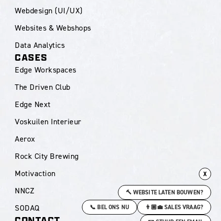
Webdesign (UI/UX)
Websites & Webshops
Data Analytics
CASES
Edge Workspaces
The Driven Club
Edge Next
Voskuilen Interieur
Aerox
Rock City Brewing
Motivaction
X
NNCZ
🔨 WEBSITE LATEN BOUWEN?
SODAQ
📞 BEL ONS NU
👨🏼‍💼 SALES VRAAG?
CONTACT