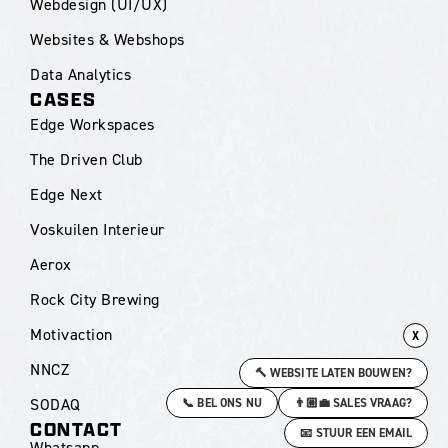
Webdesign (UI/UX)
Websites & Webshops
Data Analytics
CASES
Edge Workspaces
The Driven Club
Edge Next
Voskuilen Interieur
Aerox
Rock City Brewing
Motivaction
X
NNCZ
🔨 WEBSITE LATEN BOUWEN?
SODAQ
📞 BEL ONS NU
👨🏼‍💼 SALES VRAAG?
CONTACT
📧 STUUR EEN EMAIL
Whatsapp