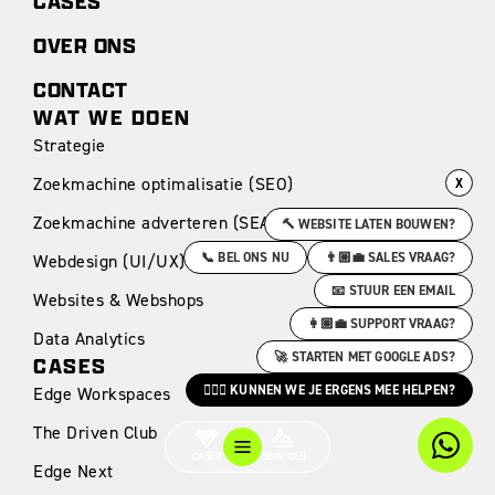
CASES
OVER ONS
CONTACT
WAT WE DOEN
Strategie
Zoekmachine optimalisatie (SEO)
X
Zoekmachine adverteren (SEA)
🔨 WEBSITE LATEN BOUWEN?
📞 BEL ONS NU
👨🏼‍💼 SALES VRAAG?
Webdesign (UI/UX)
📧 STUUR EEN EMAIL
Websites & Webshops
👩🏽‍💼 SUPPORT VRAAG?
Data Analytics
🚀 STARTEN MET GOOGLE ADS?
CASES
🙋🏻‍♀️ KUNNEN WE JE ERGENS MEE HELPEN?
Edge Workspaces
The Driven Club
CASES
SERVICES
Edge Next