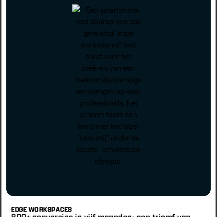
EDGE WORKSPACES
800+ conversies in vijf maanden: een triomf van