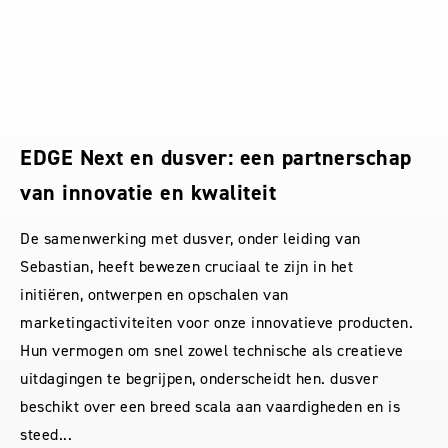
Samenwerking die verwachtingen
overtreft: een klantgerichte triomf
De samenwerking met Sebastian van dusver was een
ware openbaring in klantgerichtheid en creatief inzicht.
Hun vermogen om mijn visie niet alleen te begrijpen
maar ook te transformeren naar een design dat alle
verwachtingen overtreft, is ongeëvenaard. Hun blik
vanuit de ogen van de klant voegt een unieke waarde
toe aan het project. Ik kijk vol enth...
Peter de Gruijl