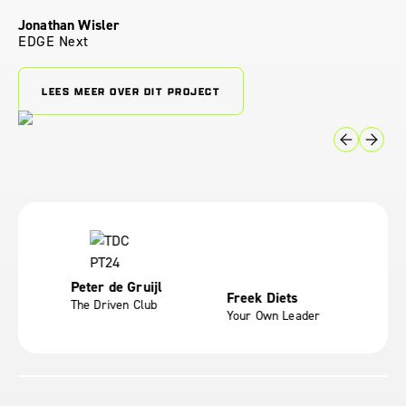
The Driven Club
LEES MEER OVER DIT PROJECT
Peter de Gruijl
ler
Freek Diets
Yv
The Driven Club
Your Own Leader
Mot