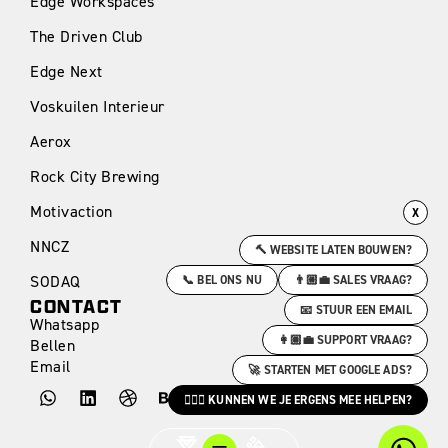
Edge Workspaces
The Driven Club
Edge Next
Voskuilen Interieur
Aerox
Rock City Brewing
Motivaction
X
NNCZ
🔨 WEBSITE LATEN BOUWEN?
SODAQ
📞 BEL ONS NU
👨🏼‍💼 SALES VRAAG?
CONTACT
📧 STUUR EEN EMAIL
Whatsapp
👩🏽‍💼 SUPPORT VRAAG?
Bellen
Email
🚀 STARTEN MET GOOGLE ADS?
🙋🏻‍♀️ KUNNEN WE JE ERGENS MEE HELPEN?