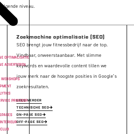
 volgende niveau.
Zoekmachine optimalisatie (SEO)
SEO brengt jouw fitnessbedrijf naar de top.
Vindbaar, onweerstaanbaar. Met slimme
E OPTIMALISATIE
NE ADVERTEREN
keywords en waardevolle content tillen we
jouw merk naar de hoogste posities in Google’s
& WEBSHOPS
OPMENT
zoekresultaten.
LYTICS
RVICE PROVIDER
LEES VERDER
TECHNISCHE SEO
SPACES
ON-PAGE SEO
INTERIEUR
OFF-PAGE SEO
 CLUB