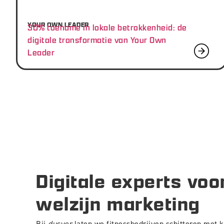
YOUR OWN LEADER
30% toename in lokale betrokkenheid: de
digitale transformatie van Your Own
Leader
Digitale experts voo
welzijn marketing
Bij
dusver
laten we fitnessbedrijven schitteren met k