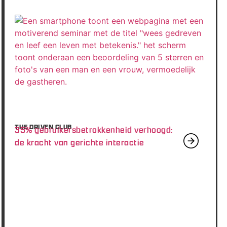
THE DRIVEN CLUB
35% gebruikersbetrokkenheid verhoogd:
de kracht van gerichte interactie