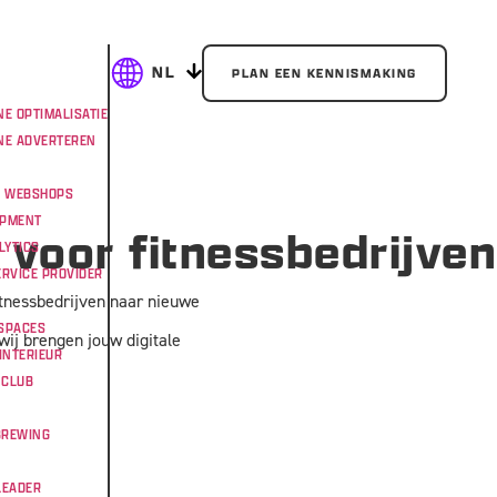
NL
PLAN EEN KENNISMAKING
E OPTIMALISATIE
NE ADVERTEREN
& WEBSHOPS
OPMENT
 voor fitnessbedrijven
LYTICS
RVICE PROVIDER
itnessbedrijven naar nieuwe
SPACES
 wij brengen jouw digitale
INTERIEUR
 CLUB
BREWING
LEADER