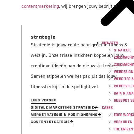
contentmarketing
, wij brengen jouw bedrijf naar het
strategie
DIENSTEN
Strategie is jouw route naar groei in fitness &
STRATEGIE
welzijn. Onze frisse inzichten koppelen jouw
ZOEKMACHIN
ZOEKMACHI
creatieve ideeën aan de nieuwste trends.
WEBDESIGN
Samen stippelen we het pad uit dat jouw
WEBSITES 
WEBDEVEL
fitnessbedrijf in de spotlight zet.
DATA & ANA
HUBSPOT SE
LEES VERDER
CASES
DIGITALE MARKETING STRATEGIE
EDGE WORK
MERKSTRATEGIE & POSITIONERING
VOSKUILEN 
CONTENTSTRATEGIE
THE DRIVEN