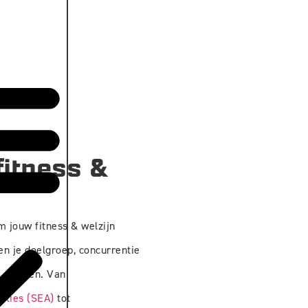
fitness &
m jouw fitness & welzijn
en je doelgroep, concurrentie
 creëren. Van
nties (SEA)
tot