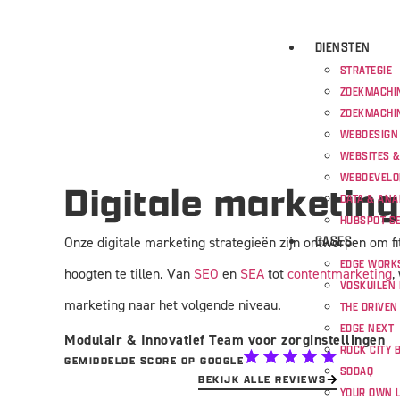
DIENSTEN
STRATEGIE
ZOEKMACHIN
ZOEKMACHI
WEBDESIGN
WEBSITES 
WEBDEVEL
Digitale marketing
DATA & ANA
HUBSPOT SE
CASES
Onze digitale marketing strategieën zijn ontworpen om f
EDGE WORK
hoogten te tillen. Van
SEO
en
SEA
tot
contentmarketing
,
VOSKUILEN 
marketing naar het volgende niveau.
THE DRIVEN
EDGE NEXT
Modulair & Innovatief Team voor zorginstellingen
ROCK CITY 
GEMIDDELDE SCORE OP GOOGLE
SODAQ
BEKIJK ALLE REVIEWS
YOUR OWN 